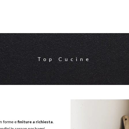
Top Cucine
on forme e
finiture a richiesta
.
vandini in corean per bagni.