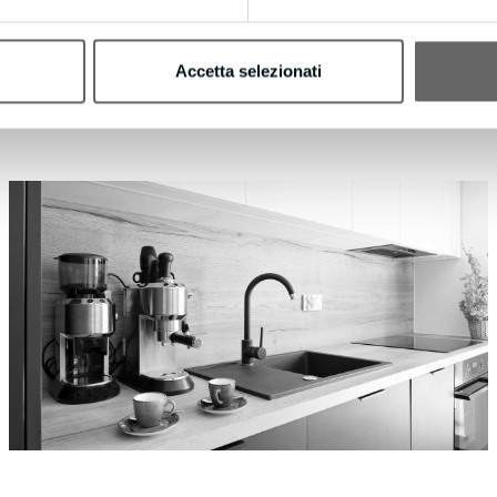
Accetta selezionati
l suo genere che rende gli oggetti
lettono cosa siamo.