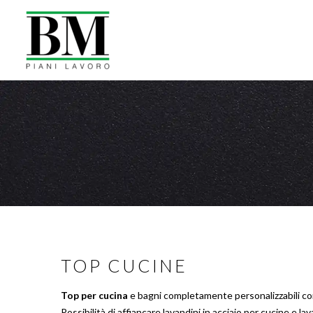
TOP CUCINE
Top per cucina
e bagni completamente personalizzabili c
Possibilità di affiancare lavandini in acciaio per cucine e la