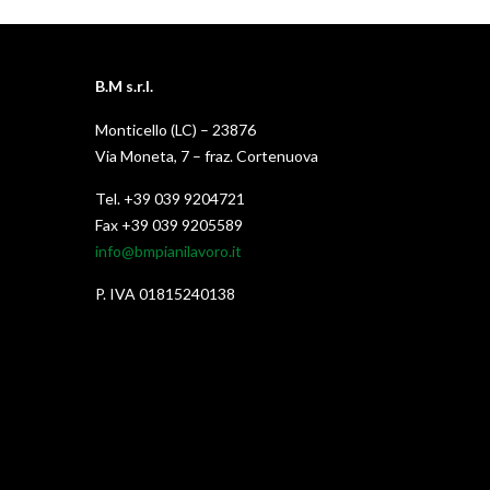
B.M s.r.l.
Monticello (LC) – 23876
Via Moneta, 7 – fraz. Cortenuova
Tel. +39 039 9204721
Fax +39 039 9205589
info@bmpianilavoro.it
P. IVA 01815240138