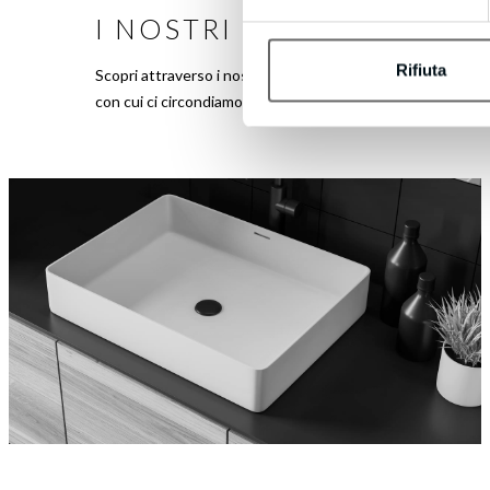
I NOSTRI LAVORI
Rifiuta
Scopri attraverso i nostri scatti l’esperienza BM, unica ne
con cui ci circondiamo, i nostri compagni di viaggio che rif