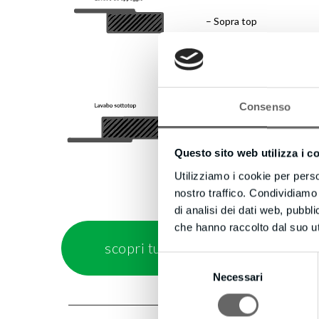
– Sopra top
Consenso
– Sotto top
Questo sito web utilizza i c
Utilizziamo i cookie per perso
nostro traffico. Condividiamo 
di analisi dei dati web, pubbl
che hanno raccolto dal suo uti
scopri tutte le finiture disponibili
Selezione
Necessari
del
consenso