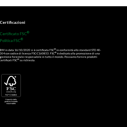
Certificazioni
®
Certificato FSC
®
Politica FSC
®
BM in data 16/10/2020 si è certificata FSC
in conformità allo standard STD 40-
®
004 con codice di licenza FSC-C160853. FSC
è dedicato alla promozione di una
gestione forestale responsabile in tutto il mondo. Possiamo fornire prodotti
®
certificati FSC
su richiesta.