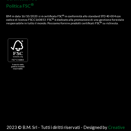
®
Politica FSC
®
BM in data 16/10/2020 si è certificata FSC
in conformità allo standard STD 40-004 con
®
codice di licenza FSC-C160853. FSC
è dedicato alla promozione di una gestione forestale
®
responsabile in tutto il mondo. Possiamo fornire prodotti certificati FSC
su richiesta.
2023 © B.M. Srl - Tutti i diritti riservati - Designed by
Creative