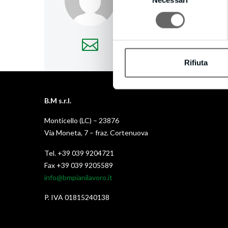
del
More posts by creativec
consenso
Rifiuta
B.M s.r.l.
Monticello (LC) – 23876
Via Moneta, 7 – fraz. Cortenuova
Tel. +39 039 9204721
Fax +39 039 9205589
info@bmpianilavoro.it
P. IVA 01815240138