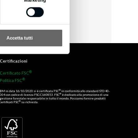
Accetta tutti
Certificazioni
®
Certificato FSC
®
Politica FSC
®
BM in data 16/10/2020 si è certificata FSC
in conformità allo standard STD 40-
®
004 con codice di licenza FSC-C160853. FSC
è dedicato alla promozione di una
gestione forestale responsabile in tutto il mondo. Possiamo fornire prodotti
®
certificati FSC
su richiesta.