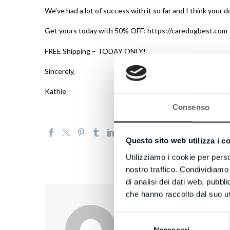
We’ve had a lot of success with it so far and I think your d
Get yours today with 50% OFF: https://caredogbest.com
FREE Shipping – TODAY ONLY!
Sincerely,
Kathie
Consenso
Questo sito web utilizza i c
Utilizziamo i cookie per perso
nostro traffico. Condividiamo 
di analisi dei dati web, pubbl
che hanno raccolto dal suo uti
creativecompany
/
Selezione
Necessari