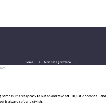
Home
Non categorizzato
2024
rness. It’s really easy to put on and take off – in just 2 seconds – and 
et is always safe and stylish.