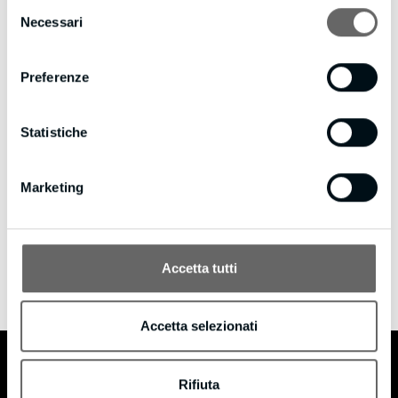
Selezione
Necessari
del
consenso
Preferenze
Statistiche
Marketing
creativecompany
/ ABOUT AUTHOR
Accetta tutti
More posts by creativecompany
Accetta selezionati
B.M s.r.l.
Rifiuta