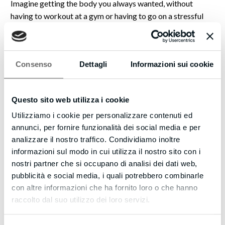
Imagine getting the body you always wanted, without
having to workout at a gym or having to go on a stressful
diet. Well now you can, with Elebands.
Many of our clients are losing 2-3 pounds a week and
getting tremendous health benefits.
Consenso
Dettagli
Informazioni sui cookie
Use this coupon code to get 20% off: SAVE-20%-TODAY
Questo sito web utilizza i cookie
Visit our site now and get the body you always wanted:
Utilizziamo i cookie per personalizzare contenuti ed
https://bit.ly/elebands-special
annunci, per fornire funzionalità dei social media e per
Theresa Smith
analizzare il nostro traffico. Condividiamo inoltre
Brand Ambassador
informazioni sul modo in cui utilizza il nostro sito con i
nostri partner che si occupano di analisi dei dati web,
Elebands USA
pubblicità e social media, i quali potrebbero combinarle
GET STARTED NOW: https://bit.ly/elebands-special
con altre informazioni che ha fornito loro o che hanno
raccolto dal suo utilizzo dei loro servizi.