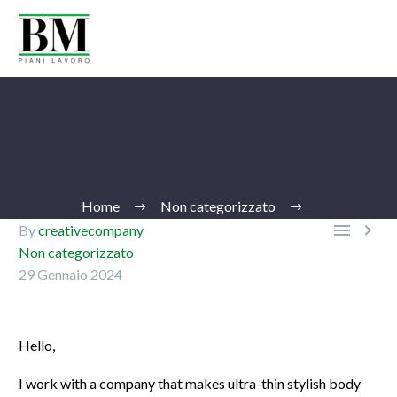
Home
Non categorizzato


By
creativecompany
Non categorizzato
29 Gennaio 2024
Ita
Hello,
I work with a company that makes ultra-thin stylish body