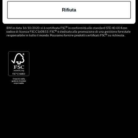
®
Certificato FSC
Rifiuta
®
Politica FSC
®
BM in data 16/10/2020 si è certificata FSC
in conformità allo standard STD 40-004 con
®
codice di licenza FSC-C160853. FSC
è dedicato alla promozione di una gestione forestale
®
responsabile in tutto il mondo. Possiamo fornire prodotti certificati FSC
su richiesta.