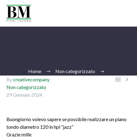
Home
Non categorizzato


By
creativecompany
Non categorizzato
29 Gennaio 2024
Ita
Buongiorno volevo sapere se possibile realizzare un piano
tondo diametro 120 in hpl “jazz”
Grazie mille