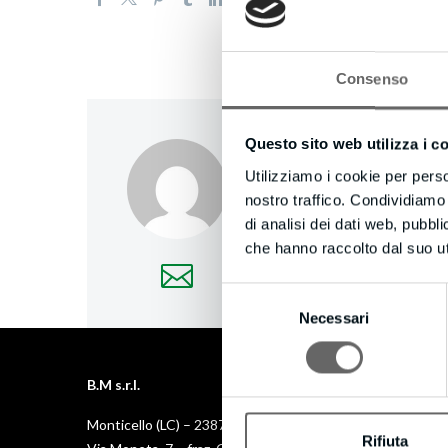
Consenso
Questo sito web utilizza i c
creativecompany
/
Utilizziamo i cookie per perso
nostro traffico. Condividiamo 
More posts by creativec
di analisi dei dati web, pubbl
che hanno raccolto dal suo uti
Selezione
Necessari
del
consenso
B.M s.r.l.
Monticello (LC) – 23876
Rifiuta