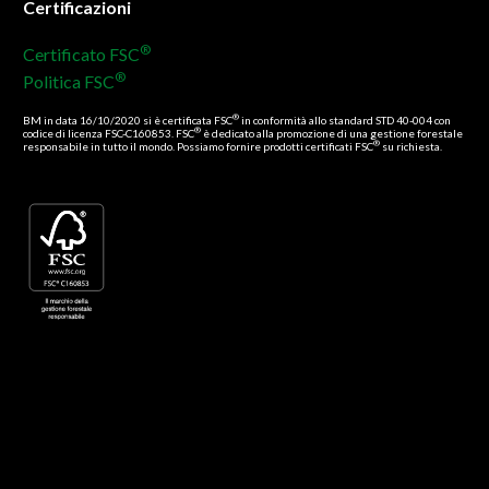
Certificazioni
®
Certificato FSC
®
Politica FSC
®
BM in data 16/10/2020 si è certificata FSC
in conformità allo standard STD 40-004 con
®
codice di licenza FSC-C160853. FSC
è dedicato alla promozione di una gestione forestale
®
responsabile in tutto il mondo. Possiamo fornire prodotti certificati FSC
su richiesta.