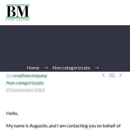
Home
Non categorizzato



By
creativecompany
Non categorizzato
20 Settembre 2024
Ita
Hello,
My name is Augustin, and I am contacting you on behalf of