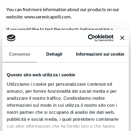
You can find more information about our products on our
website: www.serenicapelli.com.
If you would like to test the products before making a
decision, to see for yourself that our products are
exceptional and offer all the benefits we promise, you can
make a direct purchase from our website
Consenso
Dettagli
Informazioni sui cookie
www.serenicapelli.com at half price.
Use the discount code “FRANCHISE” and the price will
automatically be reduced by 50%, over the existing
Questo sito web utilizza i cookie
discounts.
Utilizziamo i cookie per personalizzare contenuti ed
annunci, per fornire funzionalità dei social media e per
If you are interested in a collaboration, please send me an
analizzare il nostro traffico. Condividiamo inoltre
email at contact@serenicapelli.com.
informazioni sul modo in cui utilizza il nostro sito con i
Thank you, and I look forward to your message.
nostri partner che si occupano di analisi dei dati web,
pubblicità e social media, i quali potrebbero combinarle
Augustin O.
con altre informazioni che ha fornito loro o che hanno
Franchise Manager