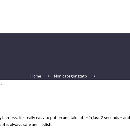
Home
Non categorizzato
25
rness. It’s really easy to put on and take off – in just 2 seconds – and 
et is always safe and stylish.