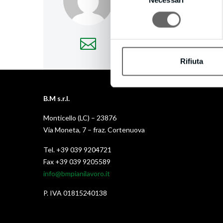
del
More posts by creativec
consenso
Rifiuta
B.M s.r.l.
Monticello (LC) – 23876
Via Moneta, 7 – fraz. Cortenuova
Tel. +39 039 9204721
Fax +39 039 9205589
info@bmpianilavoro.it
P. IVA 01815240138