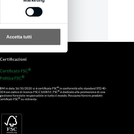
Accetta tutti
Certificazioni
®
Certificato FSC
®
Politica FSC
®
BM in data 16/10/2020 si è certificata FSC
in conformità allo standard STD 40-
®
004 con codice di licenza FSC-C160853. FSC
è dedicato alla promozione di una
gestione forestale responsabile in tutto il mondo. Possiamo fornire prodotti
®
certificati FSC
su richiesta.