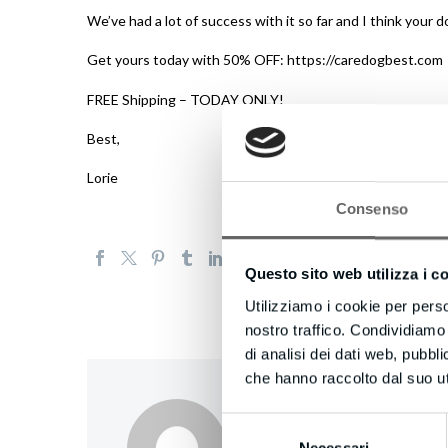
We’ve had a lot of success with it so far and I think your d
Get yours today with 50% OFF: https://caredogbest.com
FREE Shipping – TODAY ONLY!
Best,
Lorie
Consenso
Questo sito web utilizza i c
Utilizziamo i cookie per perso
nostro traffico. Condividiamo 
di analisi dei dati web, pubbl
che hanno raccolto dal suo uti
creativecompany
/
Selezione
Necessari