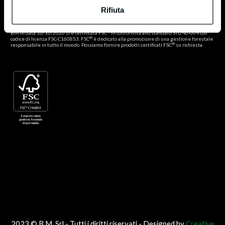
®
Certificato FSC
Rifiuta
®
Politica FSC
®
BM in data 16/10/2020 si è certificata FSC
in conformità allo standard STD 40-004 con
®
codice di licenza FSC-C160853. FSC
è dedicato alla promozione di una gestione forestale
®
responsabile in tutto il mondo. Possiamo fornire prodotti certificati FSC
su richiesta.
2023 © B.M. Srl - Tutti i diritti riservati - Designed by
Creative