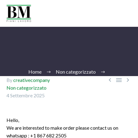
Home
Non categorizzato



By
creativecompany
Non categorizzato
4 Settembre 2025
Ita
Hello,
We are interested to make order please contact us on
whatsapp : +1 867 682 2505