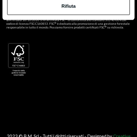
®
Certificato FSC
Rifiuta
®
Politica FSC
®
BM in data 16/10/2020 si è certificata FSC
in conformità allo standard STD 40-004 con
®
codice di licenza FSC-C160853. FSC
è dedicato alla promozione di una gestione forestale
®
responsabile in tutto il mondo. Possiamo fornire prodotti certificati FSC
su richiesta.
2023 © B.M. Srl - Tutti i diritti riservati - Designed by
Creative