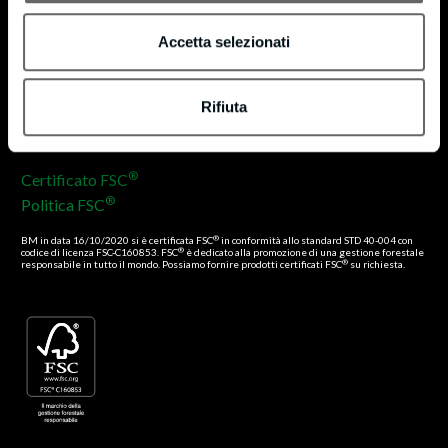
Privacy & Cookie Policy
Accetta selezionati
Cookie Policy
Privacy Policy
Rifiuta
Certificazioni
®
Certificato FSC
®
Politica FSC
®
BM in data 16/10/2020 si è certificata FSC
in conformità allo standard STD 40-004 con
®
codice di licenza FSC-C160853. FSC
è dedicato alla promozione di una gestione forestale
®
responsabile in tutto il mondo. Possiamo fornire prodotti certificati FSC
su richiesta.