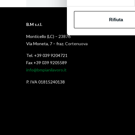
Rifiuta
B.M s.r.l.
Monticello (LC) – 23876
Via Moneta, 7 – fraz. Cortenuova
Tel. +39 039 9204721
Fax +39 039 9205589
info@bmpianilavoro.it
P. IVA 01815240138