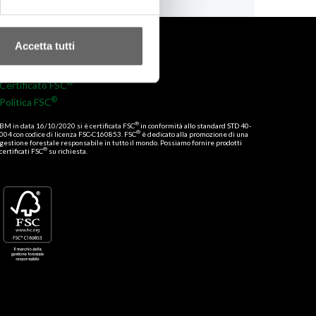
Accetta tutti
Certificazioni
®
Certificato FSC
®
Politica FSC
®
BM in data 16/10/2020 si è certificata FSC
in conformità allo standard STD 40-
®
004 con codice di licenza FSC-C160853. FSC
è dedicato alla promozione di una
gestione forestale responsabile in tutto il mondo. Possiamo fornire prodotti
®
certificati FSC
su richiesta.