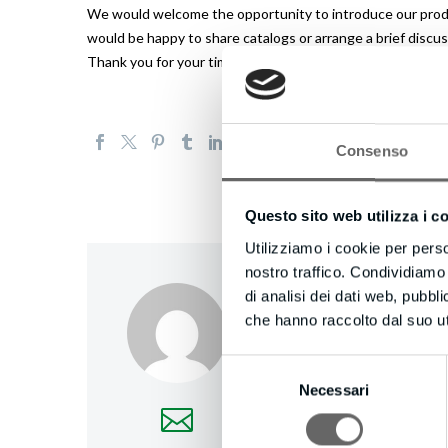
We would welcome the opportunity to introduce our product
would be happy to share catalogs or arrange a brief discus
Thank you for your time and consideration. I look forward t
Consenso
Questo sito web utilizza i c
Utilizziamo i cookie per perso
nostro traffico. Condividiamo 
creativecompany
/
di analisi dei dati web, pubbl
che hanno raccolto dal suo uti
More posts by creativec
Selezione
Necessari
del
consenso