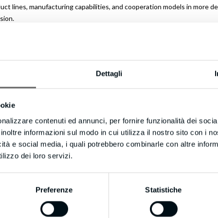
 lines, manufacturing capabilities, and cooperation models in more detai
sion.
o your reply.
Dettagli
ookie
nalizzare contenuti ed annunci, per fornire funzionalità dei socia
inoltre informazioni sul modo in cui utilizza il nostro sito con i 
 ABOUT AUTHOR
icità e social media, i quali potrebbero combinarle con altre inform
lizzo dei loro servizi.
ompany
Preferenze
Statistiche