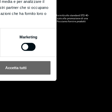
Certificato FSC
l media e per analizzare il
®
Politica FSC
nostri partner che si occupano
azioni che ha fornito loro o
®
BM in data 16/10/2020 si è certificata FSC
in conformità allo standard STD 40-
®
004 con codice di licenza FSC-C160853. FSC
è dedicato alla promozione di una
gestione forestale responsabile in tutto il mondo. Possiamo fornire prodotti
®
certificati FSC
su richiesta.
Marketing
Accetta tutti