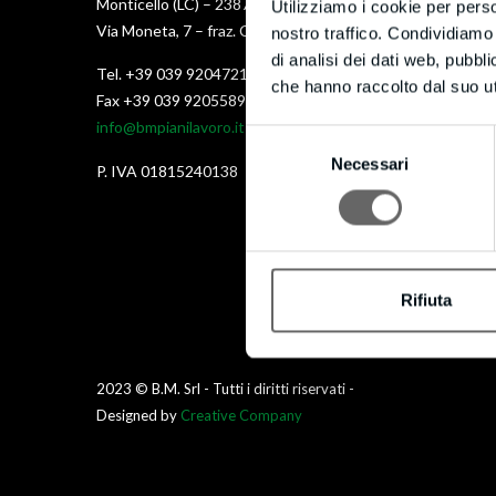
Monticello (LC) – 23876
Utilizziamo i cookie per perso
Via Moneta, 7 – fraz. Cortenuova
nostro traffico. Condividiamo 
di analisi dei dati web, pubbl
Tel. +39 039 9204721
che hanno raccolto dal suo uti
Fax +39 039 9205589
info@bmpianilavoro.it
Selezione
Necessari
del
P. IVA 01815240138
consenso
Rifiuta
2023 © B.M. Srl - Tutti i diritti riservati -
Designed by
Creative Company