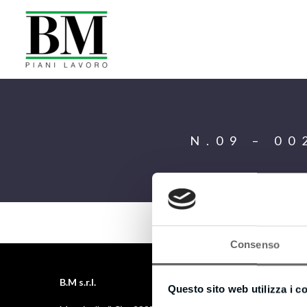
N.09 – 0
Consenso
B.M s.r.l.
Questo sito web utilizza i c