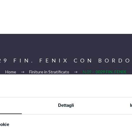
029 FIN. FENIX CON BORDO
Home
Finiture in Stratificato
N.09 –
0029 FIN. FENIX
CON BORDO IN TINTA
Dettagli
Privacy & Cookie Policy
ookie