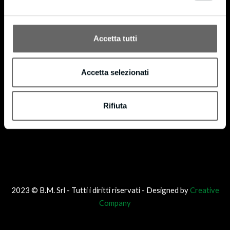
®
codice di licenza FSC-C160853. FSC
è dedicato alla promozione di una gestione forestale
®
responsabile in tutto il mondo. Possiamo fornire prodotti certificati FSC
su richiesta.
Accetta tutti
Accetta selezionati
Rifiuta
2023 © B.M. Srl - Tutti i diritti riservati - Designed by
Creative
Company