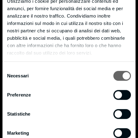
Utilizziamo i cookie per personalizzare contenuti ed
Monticello (LC) – 23876
annunci, per fornire funzionalità dei social media e per
Via Moneta, 7 – fraz. Cortenuova
analizzare il nostro traffico. Condividiamo inoltre
informazioni sul modo in cui utilizza il nostro sito con i
Tel. +39 039 9204721
nostri partner che si occupano di analisi dei dati web,
Fax +39 039 9205589
pubblicità e social media, i quali potrebbero combinarle
info@bmpianilavoro.it
con altre informazioni che ha fornito loro o che hanno
raccolto dal suo utilizzo dei loro servizi.
P. IVA 01815240138
Privacy & Cookie Policy
Selezione
Necessari
del
Cookie Policy
consenso
Privacy Policy
Preferenze
Certificazioni
Statistiche
®
Certificato FSC
®
Politica FSC
Marketing
®
BM in data 16/10/2020 si è certificata FSC
in conformità allo standard STD 40-004 con