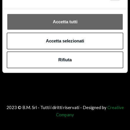
®
codice di licenza FSC-C160853. FSC
è dedicato alla promozione di una gestione forestale
®
responsabile in tutto il mondo. Possiamo fornire prodotti certificati FSC
su richiesta.
Accetta tutti
Accetta selezionati
Rifiuta
2023 © B.M. Srl - Tutti i diritti riservati - Designed by
Creative
Company