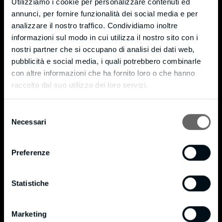
Utilizziamo i cookie per personalizzare contenuti ed
Monticello (LC) – 23876
annunci, per fornire funzionalità dei social media e per
Via Moneta, 7 – fraz. Cortenuova
analizzare il nostro traffico. Condividiamo inoltre
informazioni sul modo in cui utilizza il nostro sito con i
Tel. +39 039 9204721
nostri partner che si occupano di analisi dei dati web,
Fax +39 039 9205589
pubblicità e social media, i quali potrebbero combinarle
info@bmpianilavoro.it
con altre informazioni che ha fornito loro o che hanno
raccolto dal suo utilizzo dei loro servizi.
P. IVA 01815240138
Privacy & Cookie Policy
Selezione
Necessari
del
Cookie Policy
consenso
Privacy Policy
Preferenze
Certificazioni
Statistiche
®
Certificato FSC
®
Politica FSC
Marketing
®
BM in data 16/10/2020 si è certificata FSC
in conformità allo standard STD 40-004 con