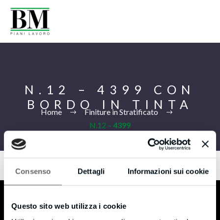
N.12 – 4399 CON
BORDO IN TINTA
Home
Finiture in Stratificato
N.12 –
4399
CON BORDO IN TINTA
Consenso
Dettagli
Informazioni sui cookie
Ita
Questo sito web utilizza i cookie
B.M s.r.l.