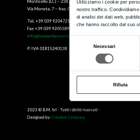
Monticello (LC) – 23876
Utilizziamo i cookie per perso
Via Moneta, 7 – fraz. Cortenuova
nostro traffico. Condividiamo 
di analisi dei dati web, pubbl
Tel. +39 039 9204721
che hanno raccolto dal suo uti
Fax +39 039 9205589
info@bmpianilavoro.it
Selezione
Necessari
del
P. IVA 01815240138
consenso
Rifiuta
2023 © B.M. Srl - Tutti i diritti riservati -
Designed by
Creative Company