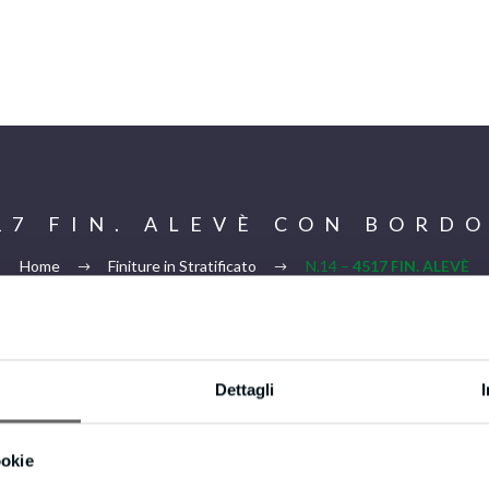
517 FIN. ALEVÈ CON BORDO
Home
Finiture in Stratificato
N.14 –
4517 FIN. ALEVÈ
CON BORDO IN TINTA
Dettagli
Privacy & Cookie Policy
ookie