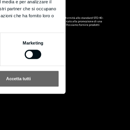
Certificato FSC
l media e per analizzare il
®
Politica FSC
nostri partner che si occupano
azioni che ha fornito loro o
®
BM in data 16/10/2020 si è certificata FSC
in conformità allo standard STD 40-
®
004 con codice di licenza FSC-C160853. FSC
è dedicato alla promozione di una
gestione forestale responsabile in tutto il mondo. Possiamo fornire prodotti
®
certificati FSC
su richiesta.
Marketing
Accetta tutti