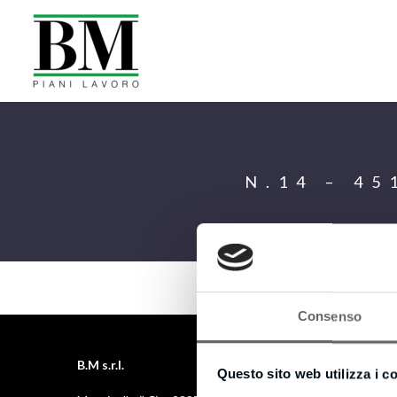
N.14 – 4
Consenso
B.M s.r.l.
Questo sito web utilizza i c