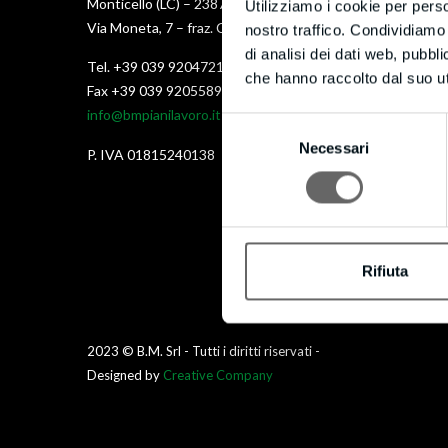
Monticello (LC) – 23876
Utilizziamo i cookie per perso
Via Moneta, 7 – fraz. Cortenuova
nostro traffico. Condividiamo 
di analisi dei dati web, pubbl
Tel. +39 039 9204721
che hanno raccolto dal suo uti
Fax +39 039 9205589
info@bmpianilavoro.it
Selezione
Necessari
del
P. IVA 01815240138
consenso
Rifiuta
2023 © B.M. Srl - Tutti i diritti riservati -
Designed by
Creative Company