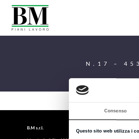
N.17 – 4
Consenso
B.M s.r.l.
Questo sito web utilizza i c