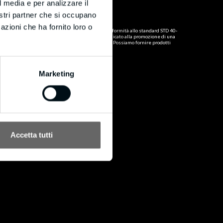
Certificato FSC
l media e per analizzare il
®
Politica FSC
nostri partner che si occupano
azioni che ha fornito loro o
®
BM in data 16/10/2020 si è certificata FSC
in conformità allo standard STD 40-
®
004 con codice di licenza FSC-C160853. FSC
è dedicato alla promozione di una
gestione forestale responsabile in tutto il mondo. Possiamo fornire prodotti
®
certificati FSC
su richiesta.
Marketing
Accetta tutti