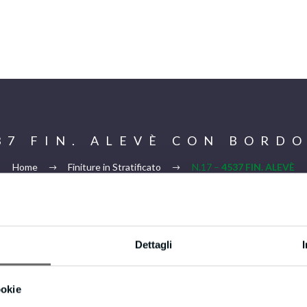
537 FIN. ALEVÈ CON BORDO
Home
Finiture in Stratificato
N.17 –
4537 FIN. ALEVÈ
CON BORDO IN TINTA
Dettagli
Privacy & Cookie Policy
ookie