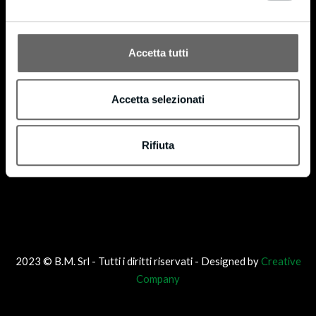
®
codice di licenza FSC-C160853. FSC
è dedicato alla promozione di una gestione forestale
®
responsabile in tutto il mondo. Possiamo fornire prodotti certificati FSC
su richiesta.
Accetta tutti
Accetta selezionati
Rifiuta
2023 © B.M. Srl - Tutti i diritti riservati - Designed by
Creative
Company