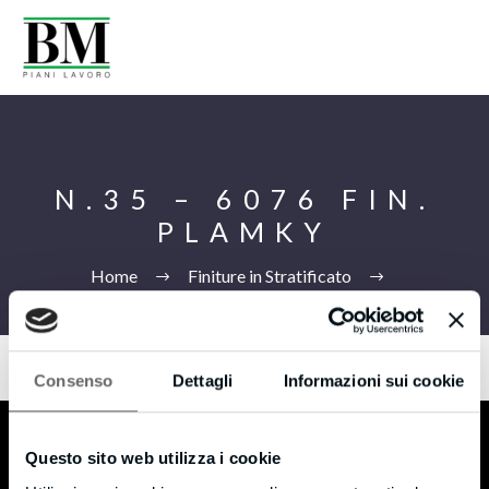
N.35 – 6076 FIN.
PLAMKY
Home
Finiture in Stratificato
N.35 –
6076 FIN. PLAMKY
Consenso
Dettagli
Informazioni sui cookie
Ita
Questo sito web utilizza i cookie
B.M s.r.l.