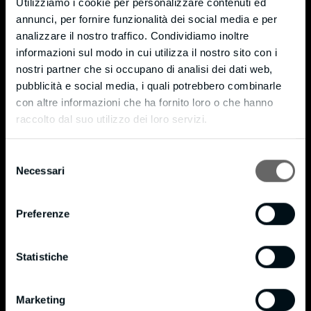
Utilizziamo i cookie per personalizzare contenuti ed
Monticello (LC) – 23876
annunci, per fornire funzionalità dei social media e per
Via Moneta, 7 – fraz. Cortenuova
analizzare il nostro traffico. Condividiamo inoltre
informazioni sul modo in cui utilizza il nostro sito con i
Tel. +39 039 9204721
nostri partner che si occupano di analisi dei dati web,
Fax +39 039 9205589
pubblicità e social media, i quali potrebbero combinarle
info@bmpianilavoro.it
con altre informazioni che ha fornito loro o che hanno
raccolto dal suo utilizzo dei loro servizi.
P. IVA 01815240138
Privacy & Cookie Policy
Selezione
Necessari
del
Cookie Policy
consenso
Privacy Policy
Preferenze
Certificazioni
Statistiche
®
Certificato FSC
®
Politica FSC
Marketing
®
BM in data 16/10/2020 si è certificata FSC
in conformità allo standard STD 40-004 con