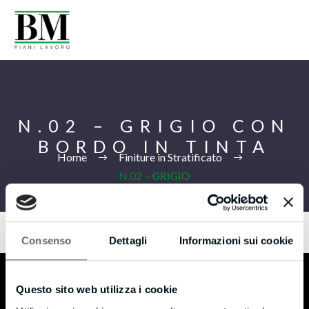
N.02 – GRIGIO CON
BORDO IN TINTA
Home
Finiture in Stratificato
N.02 –
GRIGIO
CON BORDO IN TINTA
Consenso
Dettagli
Informazioni sui cookie
Ita
Questo sito web utilizza i cookie
B.M s.r.l.