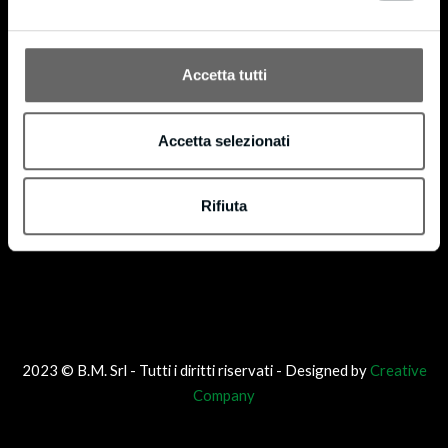
®
codice di licenza FSC-C160853. FSC
è dedicato alla promozione di una gestione forestale
®
responsabile in tutto il mondo. Possiamo fornire prodotti certificati FSC
su richiesta.
Accetta tutti
Accetta selezionati
Rifiuta
2023 © B.M. Srl - Tutti i diritti riservati - Designed by
Creative
Company