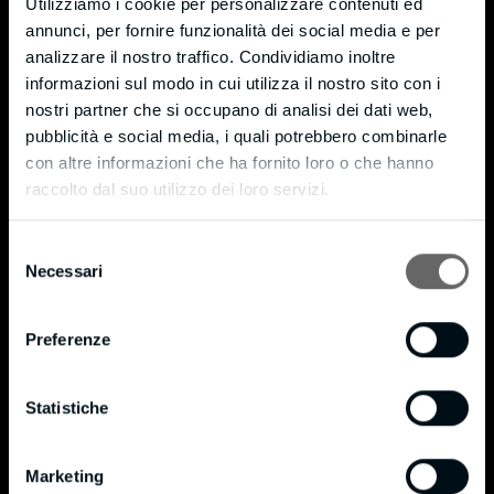
Utilizziamo i cookie per personalizzare contenuti ed
Monticello (LC) – 23876
annunci, per fornire funzionalità dei social media e per
Via Moneta, 7 – fraz. Cortenuova
analizzare il nostro traffico. Condividiamo inoltre
informazioni sul modo in cui utilizza il nostro sito con i
Tel. +39 039 9204721
nostri partner che si occupano di analisi dei dati web,
Fax +39 039 9205589
pubblicità e social media, i quali potrebbero combinarle
info@bmpianilavoro.it
con altre informazioni che ha fornito loro o che hanno
raccolto dal suo utilizzo dei loro servizi.
P. IVA 01815240138
Privacy & Cookie Policy
Selezione
Necessari
del
Cookie Policy
consenso
Privacy Policy
Preferenze
Certificazioni
Statistiche
®
Certificato FSC
®
Politica FSC
Marketing
®
BM in data 16/10/2020 si è certificata FSC
in conformità allo standard STD 40-004 con