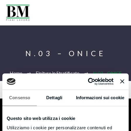
N.03 – ONICE
Home
Finiture in Stratificato
N.03 –
ONICE
Consenso
Dettagli
Informazioni sui cookie
Ita
B.M s.r.l.
Questo sito web utilizza i cookie
Utilizziamo i cookie per personalizzare contenuti ed
Monticello (LC) – 23876