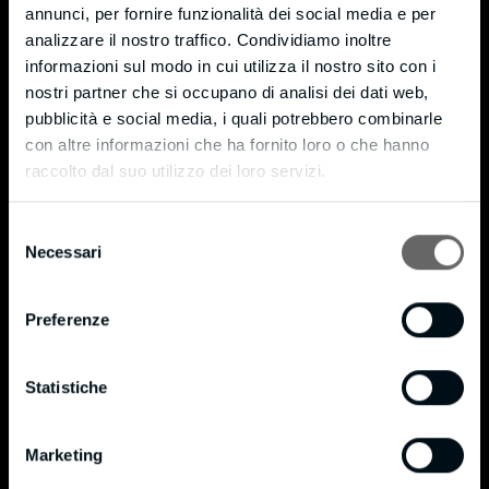
annunci, per fornire funzionalità dei social media e per
Via Moneta, 7 – fraz. Cortenuova
analizzare il nostro traffico. Condividiamo inoltre
Tel. +39 039 9204721
informazioni sul modo in cui utilizza il nostro sito con i
Fax +39 039 9205589
nostri partner che si occupano di analisi dei dati web,
pubblicità e social media, i quali potrebbero combinarle
info@bmpianilavoro.it
con altre informazioni che ha fornito loro o che hanno
P. IVA 01815240138
raccolto dal suo utilizzo dei loro servizi.
Privacy & Cookie Policy
Selezione
Necessari
del
Cookie Policy
consenso
Privacy Policy
Preferenze
Certificazioni
®
Certificato FSC
Statistiche
®
Politica FSC
®
BM in data 16/10/2020 si è certificata FSC
in conformità allo standard STD 40-004 con
Marketing
®
codice di licenza FSC-C160853. FSC
è dedicato alla promozione di una gestione forestale
®
responsabile in tutto il mondo. Possiamo fornire prodotti certificati FSC
su richiesta.