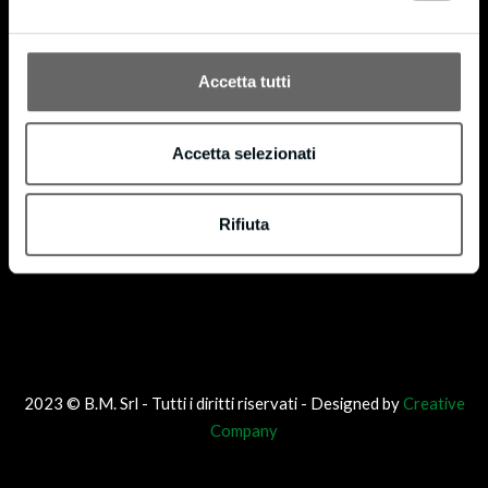
®
codice di licenza FSC-C160853. FSC
è dedicato alla promozione di una gestione forestale
®
responsabile in tutto il mondo. Possiamo fornire prodotti certificati FSC
su richiesta.
Accetta tutti
Accetta selezionati
Rifiuta
2023 © B.M. Srl - Tutti i diritti riservati - Designed by
Creative
Company