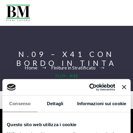
N.09 – X41 CON
BORDO IN TINTA
Home
Finiture in Stratificato
N.09 –
X41
CON BORDO IN TINTA
Consenso
Dettagli
Informazioni sui cookie
Ita
Questo sito web utilizza i cookie
B.M s.r.l.