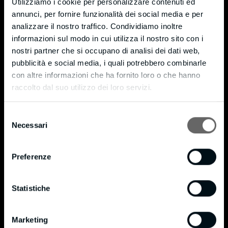
Utilizziamo i cookie per personalizzare contenuti ed
Monticello (LC) – 23876
annunci, per fornire funzionalità dei social media e per
Via Moneta, 7 – fraz. Cortenuova
analizzare il nostro traffico. Condividiamo inoltre
informazioni sul modo in cui utilizza il nostro sito con i
Tel. +39 039 9204721
nostri partner che si occupano di analisi dei dati web,
Fax +39 039 9205589
pubblicità e social media, i quali potrebbero combinarle
info@bmpianilavoro.it
con altre informazioni che ha fornito loro o che hanno
raccolto dal suo utilizzo dei loro servizi.
P. IVA 01815240138
Privacy & Cookie Policy
Selezione
Necessari
del
Cookie Policy
consenso
Privacy Policy
Preferenze
Certificazioni
Statistiche
®
Certificato FSC
®
Politica FSC
Marketing
®
BM in data 16/10/2020 si è certificata FSC
in conformità allo standard STD 40-004 con