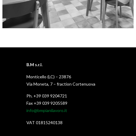
B.M s.r.l.
Monticello (LC) – 23876
Via Moneta, 7 – fraction Cortenuova
Ph. +39 039 9204721
Fax +39 039 9205589
info@bmpianilavoro.it
VAT 01815240138