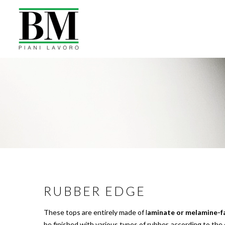
RUBBER EDGE
These tops are entirely made of l
aminate or melamine-f
be finished with various types of rubber, according to th