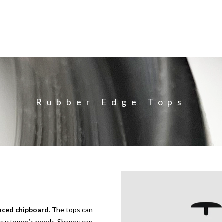
Rubber Edge Tops
aced
chipboard
. The tops can
e customer’s needs. Shapes can