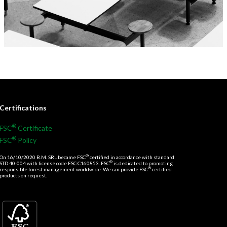
Certifications
®
FSC
Certificate
®
FSC
Policy
®
On 16/10/2020 B.M. SRL became FSC
certified in accordance with standard
®
STD 40-004 with license code FSC-C160853. FSC
is dedicated to promoting
®
responsible forest management worldwide. We can provide FSC
certified
products on request.