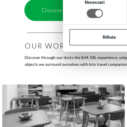
Necessari
del
Discover all available finishes
consenso
Rifiuta
OUR WORK
Discover through our shots the B.M. SRL experience, uniqu
objects we surround ourselves with into travel companion