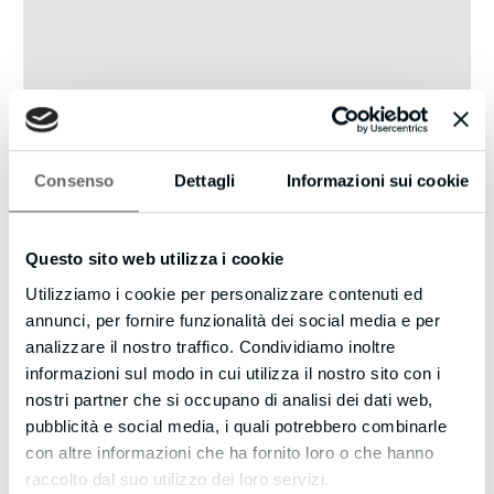
Consenso
Dettagli
Informazioni sui cookie
Finishes available upon request, contact us!
Questo sito web utilizza i cookie
Utilizziamo i cookie per personalizzare contenuti ed
annunci, per fornire funzionalità dei social media e per
OUR WORK
analizzare il nostro traffico. Condividiamo inoltre
Discover through our shots the B.M. SRL experience, unique
informazioni sul modo in cui utilizza il nostro sito con i
nostri partner che si occupano di analisi dei dati web,
in its kind, which turns the objects we surround ourselves
pubblicità e social media, i quali potrebbero combinarle
with into travel companions that reflect who we are.
con altre informazioni che ha fornito loro o che hanno
raccolto dal suo utilizzo dei loro servizi.