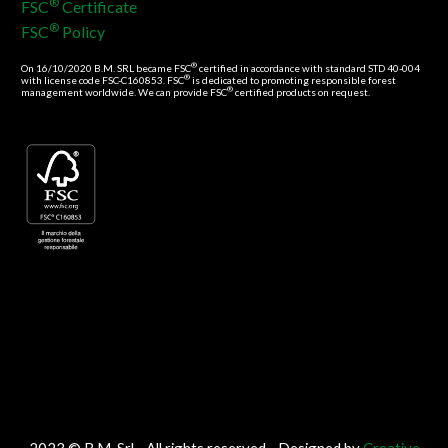
®
FSC
Certificate
®
FSC
Policy
®
On 16/10/2020 B.M. SRL became FSC
certified in accordance with standard STD 40-004
®
with license code FSC-C160853. FSC
is dedicated to promoting responsible forest
®
management worldwide. We can provide FSC
certified products on request.