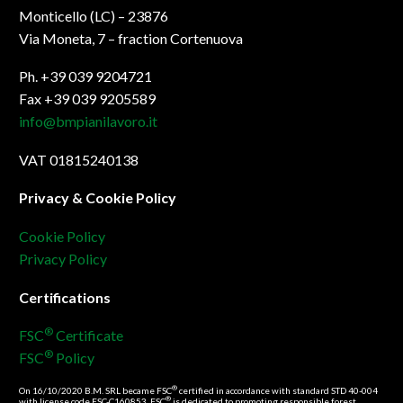
Monticello (LC) – 23876
Via Moneta, 7 – fraction Cortenuova
Ph. +39 039 9204721
Fax +39 039 9205589
info@bmpianilavoro.it
VAT 01815240138
Privacy & Cookie Policy
Cookie Policy
Privacy Policy
Certifications
®
FSC
Certificate
®
FSC
Policy
®
On 16/10/2020 B.M. SRL became FSC
certified in accordance with standard STD 40-004
®
with license code FSC-C160853. FSC
is dedicated to promoting responsible forest