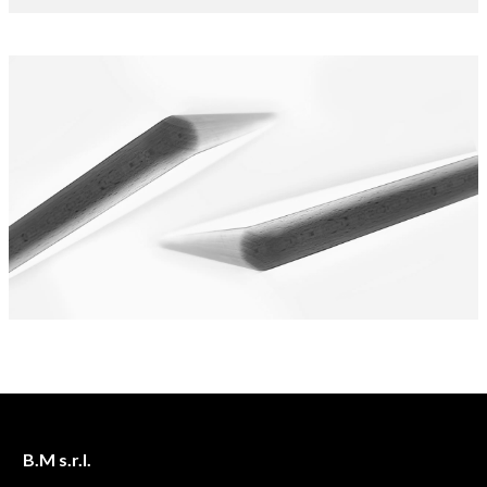
B.M s.r.l.