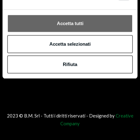
®
codice di licenza FSC-C160853. FSC
è dedicato alla promozione di una gestione forestale
®
responsabile in tutto il mondo. Possiamo fornire prodotti certificati FSC
su richiesta.
Accetta tutti
Accetta selezionati
Rifiuta
2023 © B.M. Srl - Tutti i diritti riservati - Designed by
Creative
Company