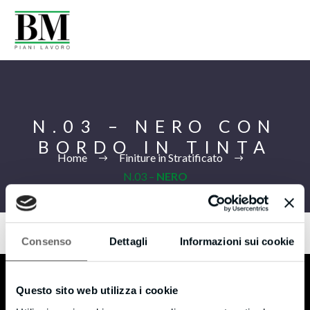
N.03 – NERO CON
BORDO IN TINTA
Home
Finiture in Stratificato
N.03 –
NERO
CON BORDO IN TINTA
Consenso
Dettagli
Informazioni sui cookie
Ita
Questo sito web utilizza i cookie
B.M s.r.l.