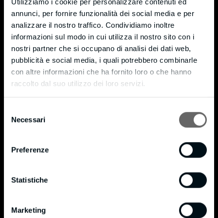
Utilizziamo i cookie per personalizzare contenuti ed
Monticello (LC) – 23876
annunci, per fornire funzionalità dei social media e per
Via Moneta, 7 – fraz. Cortenuova
analizzare il nostro traffico. Condividiamo inoltre
informazioni sul modo in cui utilizza il nostro sito con i
Tel. +39 039 9204721
nostri partner che si occupano di analisi dei dati web,
Fax +39 039 9205589
pubblicità e social media, i quali potrebbero combinarle
info@bmpianilavoro.it
con altre informazioni che ha fornito loro o che hanno
raccolto dal suo utilizzo dei loro servizi.
P. IVA 01815240138
Privacy & Cookie Policy
Selezione
Necessari
del
Cookie Policy
consenso
Privacy Policy
Preferenze
Certificazioni
Statistiche
®
Certificato FSC
®
Politica FSC
Marketing
®
BM in data 16/10/2020 si è certificata FSC
in conformità allo standard STD 40-004 con