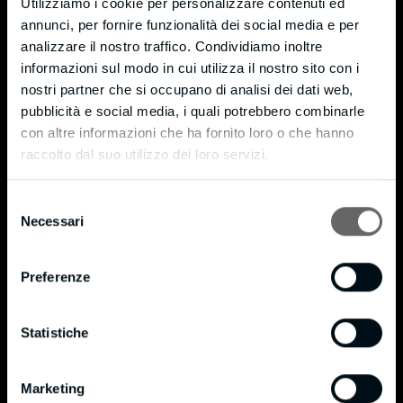
Utilizziamo i cookie per personalizzare contenuti ed
Monticello (LC) – 23876
annunci, per fornire funzionalità dei social media e per
Via Moneta, 7 – fraction Cortenuova
analizzare il nostro traffico. Condividiamo inoltre
informazioni sul modo in cui utilizza il nostro sito con i
Ph. +39 039 9204721
nostri partner che si occupano di analisi dei dati web,
Fax +39 039 9205589
pubblicità e social media, i quali potrebbero combinarle
info@bmpianilavoro.it
con altre informazioni che ha fornito loro o che hanno
raccolto dal suo utilizzo dei loro servizi.
VAT 01815240138
Privacy & Cookie Policy
Selezione
Necessari
del
Cookie Policy
consenso
Privacy Policy
Preferenze
Certifications
Statistiche
®
FSC
Certificate
®
FSC
Policy
Marketing
®
On 16/10/2020 B.M. SRL became FSC
certified in accordance with standard STD 40-004