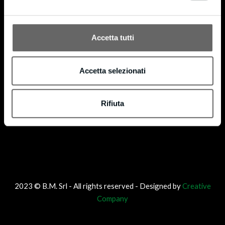
®
with license code FSC-C160853. FSC
is dedicated to promoting responsible forest
®
management worldwide. We can provide FSC
certified products on request.
Accetta tutti
Accetta selezionati
Rifiuta
2023 © B.M. Srl - All rights reserved - Designed by
Creative
Company