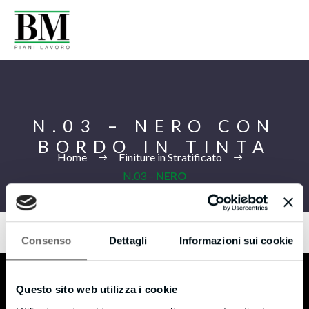
N.03 – NERO CON
BORDO IN TINTA
Home
Finiture in Stratificato
N.03 –
NERO
CON BORDO IN TINTA
Consenso
Dettagli
Informazioni sui cookie
Eng
Questo sito web utilizza i cookie
B.M s.r.l.