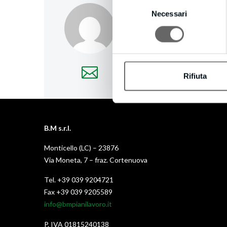
Selezione
creativecompany
/
Necessari
del
consenso
More posts by creativec
Rifiuta
B.M s.r.l.
Monticello (LC) – 23876
Via Moneta, 7 – fraz. Cortenuova
Tel. +39 039 9204721
Fax +39 039 9205589
info@bmpianilavoro.it
P. IVA 01815240138