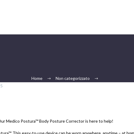
Home
Non categorizzato
25
? Our Medico Postura™ Body Posture Corrector is here to help!
ura™. This easy-to-use device can be worn anywhere, anytime – at home