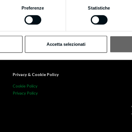
 ABOUT AUTHOR
Preferenze
Statistiche
ompany
Accetta selezionati
Privacy & Cookie Policy
Cookie Policy
Privacy Policy