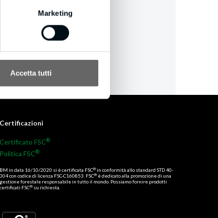
Marketing
Accetta tutti
Certificazioni
®
Certificato FSC
®
Politica FSC
®
BM in data 16/10/2020 si è certificata FSC
in conformità allo standard STD 40-
®
004 con codice di licenza FSC-C160853. FSC
è dedicato alla promozione di una
gestione forestale responsabile in tutto il mondo. Possiamo fornire prodotti
®
certificati FSC
su richiesta.