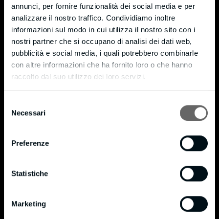
annunci, per fornire funzionalità dei social media e per
Via Moneta, 7 – fraction Cortenuova
analizzare il nostro traffico. Condividiamo inoltre
Ph. +39 039 9204721
informazioni sul modo in cui utilizza il nostro sito con i
Fax +39 039 9205589
nostri partner che si occupano di analisi dei dati web,
pubblicità e social media, i quali potrebbero combinarle
info@bmpianilavoro.it
con altre informazioni che ha fornito loro o che hanno
VAT 01815240138
raccolto dal suo utilizzo dei loro servizi.
Privacy & Cookie Policy
Selezione
Necessari
del
Cookie Policy
consenso
Privacy Policy
Preferenze
Certifications
®
FSC
Certificate
Statistiche
®
FSC
Policy
®
On 16/10/2020 B.M. SRL became FSC
certified in accordance with standard STD 40-004
Marketing
®
with license code FSC-C160853. FSC
is dedicated to promoting responsible forest
®
management worldwide. We can provide FSC
certified products on request.