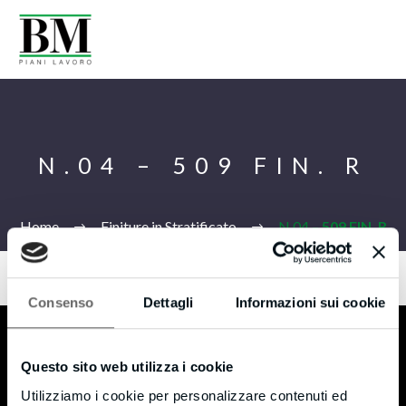
N.04 – 509 FIN. R
Home
Finiture in Stratificato
N.04 –
509 FIN. R
Consenso
Dettagli
Informazioni sui cookie
Eng
B.M s.r.l.
Questo sito web utilizza i cookie
Utilizziamo i cookie per personalizzare contenuti ed
Monticello (LC) – 23876