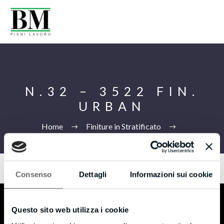
N.32 – 3522 FIN.
URBAN
Home
Finiture in Stratificato
N.32 –
3522 FIN. URBAN
Consenso
Dettagli
Informazioni sui cookie
Eng
Questo sito web utilizza i cookie
B.M s.r.l.