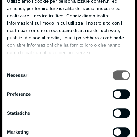
Utilizziamo i cookie per personalizzare contenuti ed
Monticello (LC) – 23876
annunci, per fornire funzionalità dei social media e per
Via Moneta, 7 – fraction Cortenuova
analizzare il nostro traffico. Condividiamo inoltre
informazioni sul modo in cui utilizza il nostro sito con i
Ph. +39 039 9204721
nostri partner che si occupano di analisi dei dati web,
Fax +39 039 9205589
pubblicità e social media, i quali potrebbero combinarle
info@bmpianilavoro.it
con altre informazioni che ha fornito loro o che hanno
raccolto dal suo utilizzo dei loro servizi.
VAT 01815240138
Privacy & Cookie Policy
Selezione
Necessari
del
Cookie Policy
consenso
Privacy Policy
Preferenze
Certifications
Statistiche
®
FSC
Certificate
®
FSC
Policy
Marketing
®
On 16/10/2020 B.M. SRL became FSC
certified in accordance with standard STD 40-004