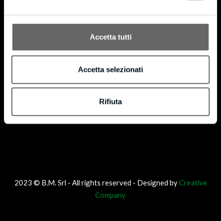
®
with license code FSC-C160853. FSC
is dedicated to promoting responsible forest
®
management worldwide. We can provide FSC
certified products on request.
Accetta tutti
Accetta selezionati
Rifiuta
2023 © B.M. Srl - All rights reserved - Designed by
Creative
Company