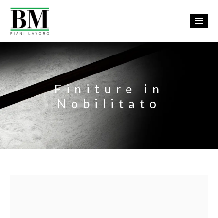
Finiture in
Nobilitato
Ita